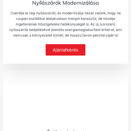
Nyílászárók Modernizálása
Cserélje le régi nyílászáróit, és modernizálja házát velünk, hogy ne
csupán esztétikai átalakuláson menjen keresztül, de növelje
ingatlanának hőszigetelési hatékonyságát is. Az új, korszerű
nyílászárók beépítésével jelentős energiamegtakarítást érhet el, ami
nemcsak a környezetet kíméli, de hosszú távon pénztárcáját is!
Ajánlatkérés