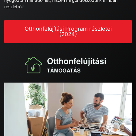
nyugodtan hátradőlhet, hiszen mi gondoskodunk minden
részletről!
Otthonfelújítási Program részletei
(2024)