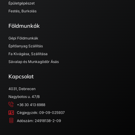
Épületgépészet
Festés, Burkolás
Földmunkák
Gépi Földmunkák
Építőanyag Szállítás
Fa Kivágása, Szállítása
Sávalap és Munkagödör Ásás
Kapcsolat
4031, Debrecen
Nagybotos u. 47/B
+36 30 413 6988
Cégjegyzék: 09-09-025937
Adószám: 24918138-2-09