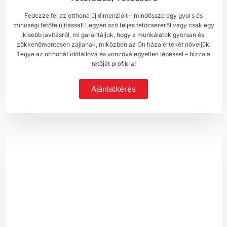
Fedezze fel az otthona új dimenzióit – mindössze egy gyors és
minőségi tetőfelújítással! Legyen szó teljes tetőcseréről vagy csak egy
kisebb javításról, mi garantáljuk, hogy a munkálatok gyorsan és
zökkenőmentesen zajlanak, miközben az Ön háza értékét növeljük.
Tegye az otthonát időtállóvá és vonzóvá egyetlen lépéssel – bízza a
tetőjét profikra!
Ajánlatkérés