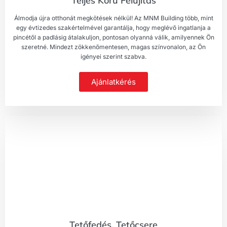
Teljes Körű Felújítás
Álmodja újra otthonát megkötések nélkül! Az MNM Building több, mint
egy évtizedes szakértelmével garantálja, hogy meglévő ingatlanja a
pincétől a padlásig átalakuljon, pontosan olyanná válik, amilyennek Ön
szeretné. Mindezt zökkenőmentesen, magas színvonalon, az Ön
igényei szerint szabva.
Ajánlatkérés
Tetőfedés, Tetőcsere