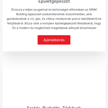
Épületgépészet
Élvezze a teljes nyugalmat és biztonságot otthonában az MNM
Building tapasztalt szakembereinek köszönhetően, akik
gondoskodnak a víz, gáz, és villany rendszerek precíz bekötéséről és
felújításáról. Bízza ránk a komplex épületgépészeti feladatokat, hogy
Ön a modern és megbízható megoldások előnyeit élvezhesse!
Ajánlatkérés
Festés, Burkolás, Térkövek