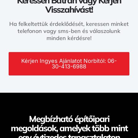
Keressen Bátran vagy Kérjen
Visszahívást!
Ha felkeltettük érdeklődését, keressen minket
telefonon vagy sms-ben és válaszolunk
minden kérdésre!
Kérjen Ingyes Ajánlatot Norbitól: 06-
30-413-6988
Megbízható építőipari
megoldások, amelyek több mint
egy évtizedes tapasztalaton